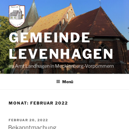
Zum
Inhalt
springen
GEMEINDE
LEVENHAGEN
im Amt Landhagen in Mecklenburg-Vorpommern
Menü
MONAT:
FEBRUAR 2022
VERÖFFENTLICHT
FEBRUAR 20, 2022
AM
Bekanntmachung