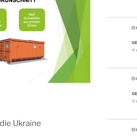
GE
F
GE
F
die Ukraine