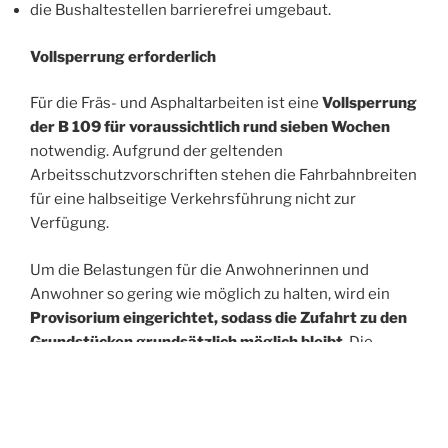
die Bushaltestellen barrierefrei umgebaut.
Vollsperrung erforderlich
Für die Fräs- und Asphaltarbeiten ist eine
Vollsperrung
der B 109 für voraussichtlich rund sieben Wochen
notwendig. Aufgrund der geltenden
Arbeitsschutzvorschriften stehen die Fahrbahnbreiten
für eine halbseitige Verkehrsführung nicht zur
Verfügung.
Um die Belastungen für die Anwohnerinnen und
Anwohner so gering wie möglich zu halten, wird ein
Provisorium eingerichtet, sodass die Zufahrt zu den
Grundstücken grundsätzlich möglich bleibt
. Die
unmittelbar betroffenen Anlieger werden rechtzeitig
durch den ausführenden Baubetrieb per
Postwurfsendung über die Erreichbarkeit ihrer
Grundstücke informiert.