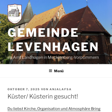
Zum
Inhalt
springen
GEMEINDE
LEVENHAGEN
im Amt Landhagen in Mecklenburg-Vorpommern
Menü
VERÖFFENTLICHT
OKTOBER 7, 2025
VON
ANJALAFSA
AM
Küster/ Küsterin gesucht!
Du liebst Kirche, Organisation und Atmosphäre Bring