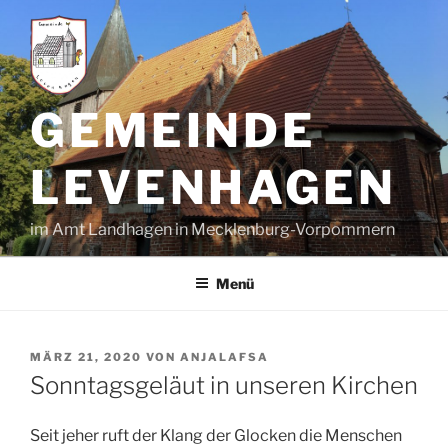
Zum
Inhalt
springen
GEMEINDE
LEVENHAGEN
im Amt Landhagen in Mecklenburg-Vorpommern
Menü
VERÖFFENTLICHT
MÄRZ 21, 2020
VON
ANJALAFSA
AM
Sonntagsgeläut in unseren Kirchen
Seit jeher ruft der Klang der Glocken die Menschen