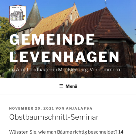
Zum
Inhalt
springen
GEMEINDE
LEVENHAGEN
im Amt Landhagen in Mecklenburg-Vorpommern
Menü
VERÖFFENTLICHT
NOVEMBER 20, 2021
VON
ANJALAFSA
AM
Obstbaumschnitt-Seminar
Wüssten Sie, wie man Bäume richtig beschneidet? 14