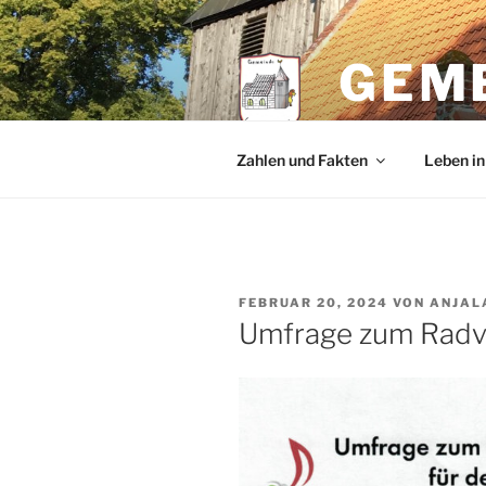
Zum
Inhalt
springen
GEM
im Amt Landh
Zahlen und Fakten
Leben i
VERÖFFENTLICHT
FEBRUAR 20, 2024
VON
ANJAL
AM
Umfrage zum Radv