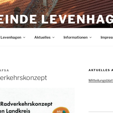
EINDE LEVENHA
agen in Mecklenburg-Vorpommern
n Levenhagen
Aktuelles
Informationen
Impres
AKTUELLES 
AFSA
erkehrskonzept
Mitteilungsbla