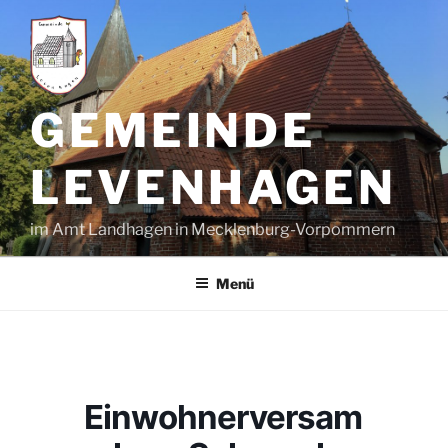
Zum
Inhalt
springen
GEMEINDE
LEVENHAGEN
im Amt Landhagen in Mecklenburg-Vorpommern
Menü
Einwohnerversam