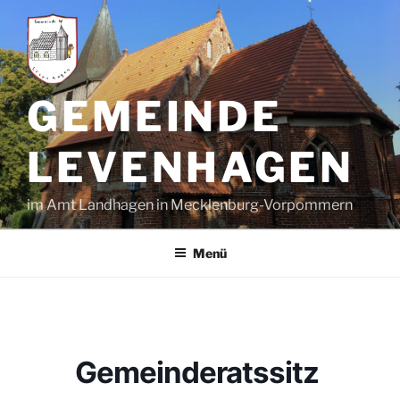
Zum
Inhalt
springen
GEMEINDE
LEVENHAGEN
im Amt Landhagen in Mecklenburg-Vorpommern
Menü
Gemeinderatssitz