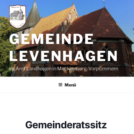
Zum
Inhalt
springen
GEMEINDE
LEVENHAGEN
im Amt Landhagen in Mecklenburg-Vorpommern
Menü
Gemeinderatssitz