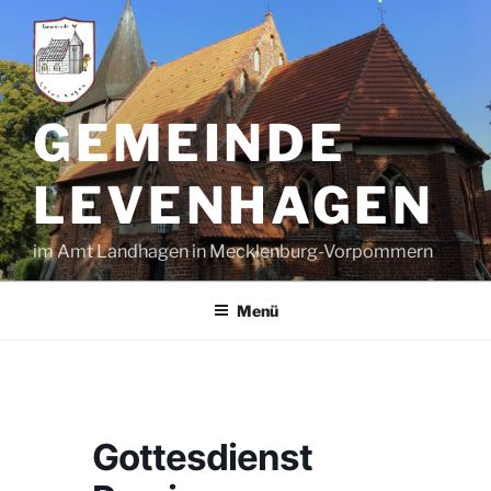
Zum
Inhalt
springen
GEMEINDE
LEVENHAGEN
im Amt Landhagen in Mecklenburg-Vorpommern
Menü
Gottesdienst