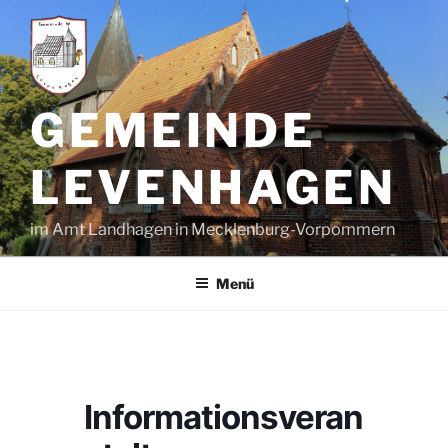
Zum
Inhalt
springen
GEMEINDE
LEVENHAGEN
im Amt Landhagen in Mecklenburg-Vorpommern
Menü
Informationsveran