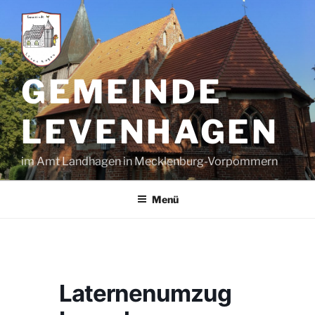
Zum
Inhalt
springen
GEMEINDE
LEVENHAGEN
im Amt Landhagen in Mecklenburg-Vorpommern
Menü
Laternenumzug