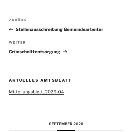
Beitragsnavigation
Vorheriger
ZURÜCK
Beitrag
Stellenausschreibung Gemeindearbeiter
Nächster
WEITER
Beitrag
Grünschnittentsorgung
AKTUELLES AMTSBLATT
Mitteilungsblatt_2026-04
SEPTEMBER 2026