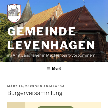
Zum
Inhalt
springen
GEMEINDE
LEVENHAGEN
im Amt Landhagen in Mecklenburg-Vorpommern
Menü
VERÖFFENTLICHT
MÄRZ 14, 2023
VON
ANJALAFSA
AM
Bürgerversammlung