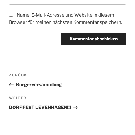
Name, E-Mail-Adresse und Website in diesem
Browser für meinen nächsten Kommentar speichern.
Beitragsnavigation
Vorheriger
ZURÜCK
Beitrag
Bürgerversammlung
Nächster
WEITER
Beitrag
DORFFEST LEVENHAGEN!!!