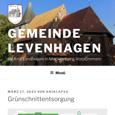
Zum
Inhalt
springen
GEMEINDE
LEVENHAGEN
im Amt Landhagen in Mecklenburg-Vorpommern
Menü
VERÖFFENTLICHT
MÄRZ 17, 2023
VON
ANJALAFSA
AM
Grünschnittentsorgung